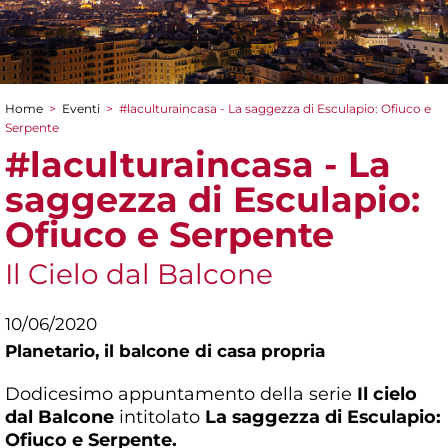
Home
>
Eventi
>
#laculturaincasa - La saggezza di Esculapio: Ofiuco e
Tu sei qui
Serpente
#laculturaincasa - La
saggezza di Esculapio:
Ofiuco e Serpente
Il Cielo dal Balcone
10/06/2020
Planetario,
il balcone di casa propria
Dodicesimo appuntamento della serie
Il cielo
dal Balcone
intitolato
La saggezza di Esculapio:
Ofiuco e Serpente.