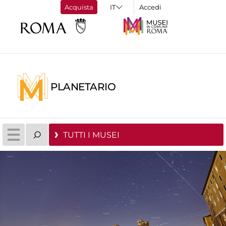
Acquista
Accedi
PLANETARIO
TUTTI I MUSEI