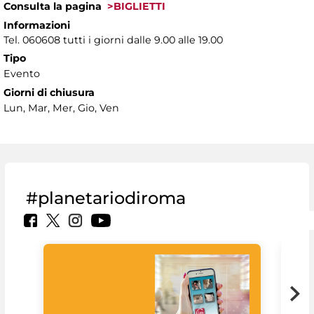
Consulta la pagina
>BIGLIETTI
Informazioni
Tel. 060608 tutti i giorni dalle 9.00 alle 19.00
Tipo
Evento
Giorni di chiusura
Lun, Mar, Mer, Gio, Ven
#planetariodiroma
Goo
Cult
mus
rac