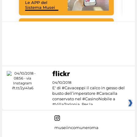
Le APP del
graz
Sistema Musei
tec
#DiscoverMiC
04/10/2018
E' di #Cavaceppi il calco in gesso del
busto dell’imperatore #Caracalla
conservato nel #CasinoNobile a
#VillaTorlonia. Per la
museiincomuneroma