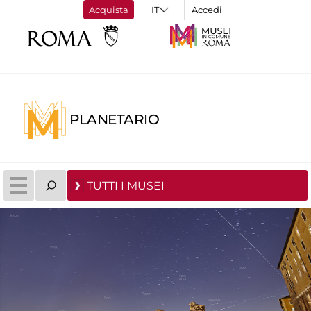
Acquista
Accedi
PLANETARIO
TUTTI I MUSEI