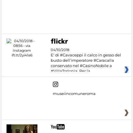
#DiscoverMiC
04/10/2018
E' di #Cavaceppi il calco in gesso del
busto dell’imperatore #Caracalla
conservato nel #CasinoNobile a
#VillaTorlonia. Per la
museiincomuneroma