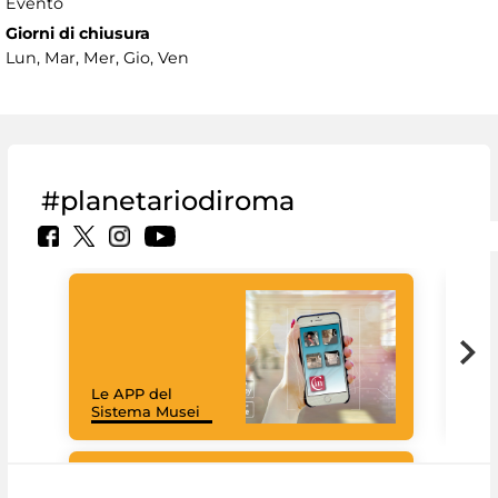
Evento
Giorni di chiusura
Lun, Mar, Mer, Gio, Ven
#planetariodiroma
Goo
Cult
mus
rac
Le APP del
graz
Sistema Musei
tec