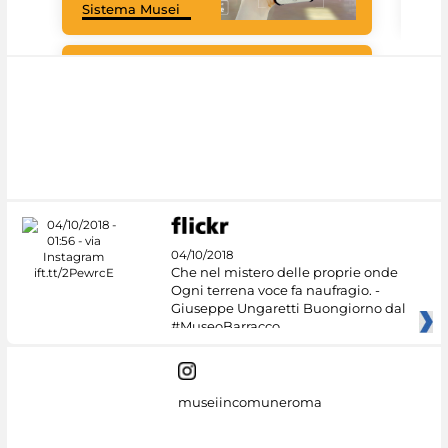
Sistema Musei
tec
#DiscoverMiC
04/10/2018
Che nel mistero delle proprie onde
Ogni terrena voce fa naufragio. -
Giuseppe Ungaretti Buongiorno dal
#MuseoBarracco
museiincomuneroma