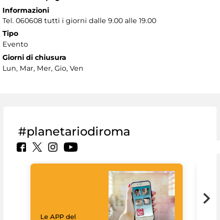
Informazioni
Tel. 060608 tutti i giorni dalle 9.00 alle 19.00
Tipo
Evento
Giorni di chiusura
Lun, Mar, Mer, Gio, Ven
#planetariodiroma
Goo
Cult
mus
rac
Le APP del
graz