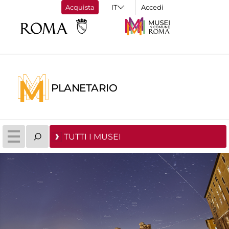
Acquista
Accedi
PLANETARIO
TUTTI I MUSEI