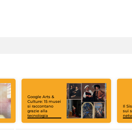
Google Arts &
Culture: 15 musei
si raccontano
Il S
grazie alla
sui s
tecnologia
net