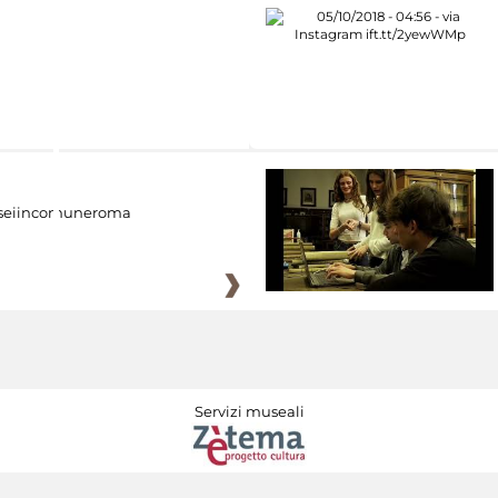
eiincomuneroma
Servizi museali