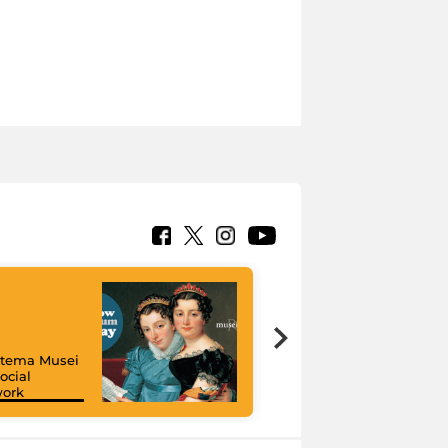
istema Musei
ocial
work
I like MiC