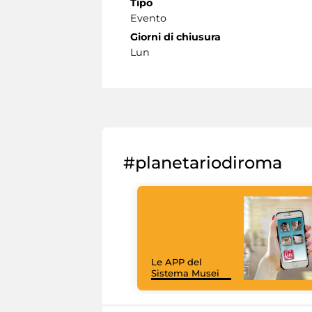
Tipo
Evento
Giorni di chiusura
Lun
#planetariodiroma
Le APP del
Sistema Musei