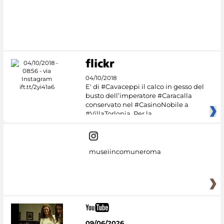
#DiscoverMiC
04/10/2018
E' di #Cavaceppi il calco in gesso del
busto dell’imperatore #Caracalla
conservato nel #CasinoNobile a
#VillaTorlonia. Per la
museiincomuneroma
09/06/2026