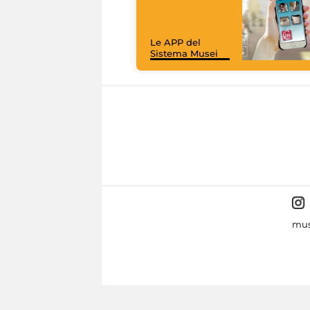
Le APP del
Sistema Musei
mus