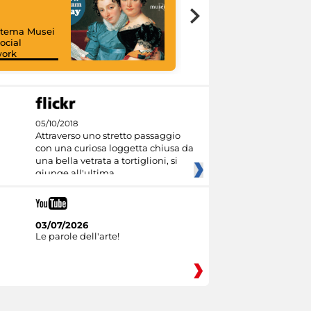
istema Musei
ocial
work
I like MiC
05/10/2018
Attraverso uno stretto passaggio
con una curiosa loggetta chiusa da
una bella vetrata a tortiglioni, si
giunge all'ultima
03/07/2026
Le parole dell'arte!