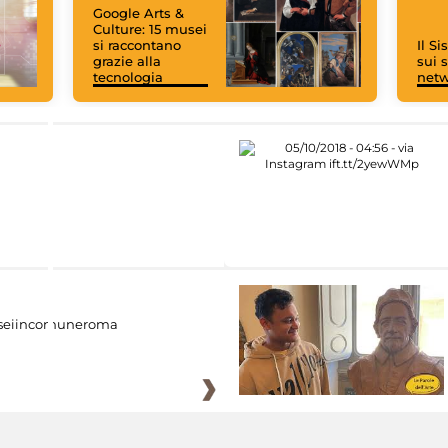
Google Arts &
Culture: 15 musei
si raccontano
Il S
grazie alla
sui s
tecnologia
net
eiincomuneroma