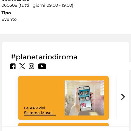
060608 (tutti i giorni 09.00 - 19.00)
Tipo
Evento
#planetariodiroma
Goo
Cult
mus
rac
Le APP del
graz
Sistema Musei
tec