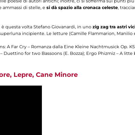
elle poesie di autori antichi; inoltre, ci si sofferma sui punti pi
 ammassi di stelle, e
si dà spazio alla cronaca celeste
, tracci
e è questa volta Stefano Giovanardi, in uno
zig zag tra astri vic
 superluna incipiente. Le letture (Camille Flammarion, Manilio 
s: A Far Cry – Romanza dalla Eine Kleine Nachtmusick Op. K52
– Duettino for two Bassoons (E. Bozza); Ergo Phizmiz – A litt
re, Lepre, Cane Minore