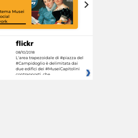
istema Musei
ocial
work
I like MiC
08/10/2018
L'area trapezoidale di #piazza del
#Campidoglio è delimitata dai
due edifici dei #MuseiCapitolini
contrapposti, che