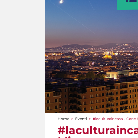
Home
>
Eventi
>
#laculturaincasa - Cane
Tu sei qui
#laculturainc