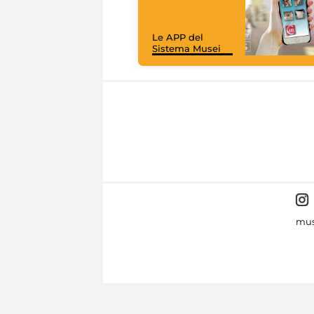
Le APP del
Sistema Musei
mus