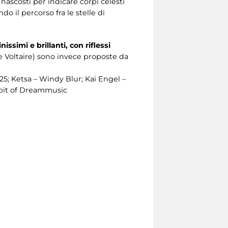
ù nascosti per indicare corpi celesti
ando il percorso fra le stelle di
inissimi e brillanti, con riflessi
e Voltaire) sono invece proposte da
5; Ketsa – Windy Blur; Kai Engel –
e bit of Dreammusic