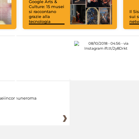
Google Arts &
Culture: 15 musei
si raccontano
Il S
grazie alla
sui s
tecnologia
net
eiincomuneroma