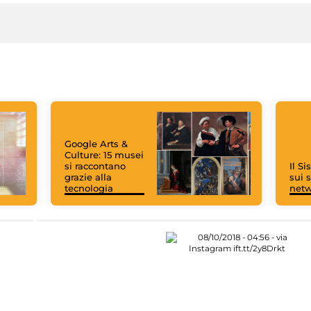
Google Arts &
Culture: 15 musei
si raccontano
Il S
grazie alla
sui s
tecnologia
net