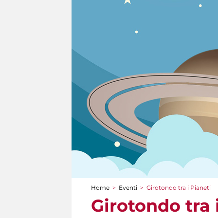
Home
>
Eventi
>
Girotondo tra i Pianeti
Tu sei qui
Girotondo tra 