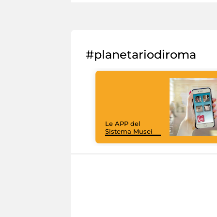
#planetariodiroma
Le APP del
Sistema Musei