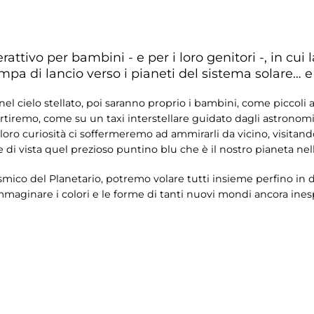
attivo per bambini - e per i loro genitori -, in cui 
a di lancio verso i pianeti del sistema solare… e 
l cielo stellato, poi saranno proprio i bambini, come piccoli ast
artiremo, come su un taxi interstellare guidato dagli astronomi 
a loro curiosità ci soffermeremo ad ammirarli da vicino, visita
di vista quel prezioso puntino blu che è il nostro pianeta nell
osmico del Planetario, potremo volare tutti insieme perfino in d
immaginare i colori e le forme di tanti nuovi mondi ancora ines