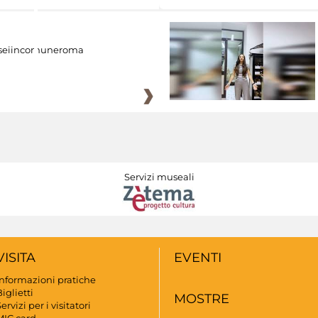
eiincomuneroma
Servizi museali
VISITA
EVENTI
Informazioni pratiche
iglietti
MOSTRE
ervizi per i visitatori
MIC card