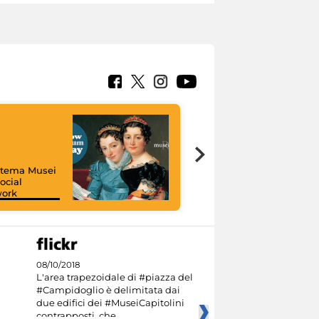
istema Musei
ocial
work
I like MiC
08/10/2018
L'area trapezoidale di #piazza del
#Campidoglio è delimitata dai
due edifici dei #MuseiCapitolini
contrapposti, che