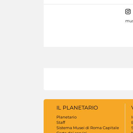
mus
IL PLANETARIO
Planetario
Staff
B
Sistema Musei di Roma Capitale
S
Carta dei servizi