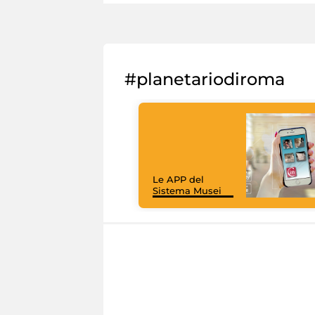
#planetariodiroma
Le APP del
Sistema Musei