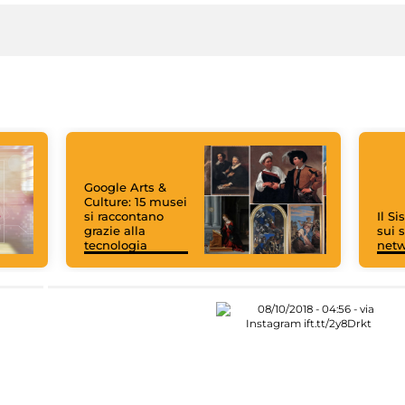
Google Arts &
Culture: 15 musei
si raccontano
Il S
grazie alla
sui s
tecnologia
net