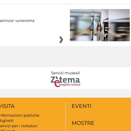
eiincomuneroma
Servizi museali
VISITA
EVENTI
Informazioni pratiche
iglietti
MOSTRE
ervizi per i visitatori
MIC card