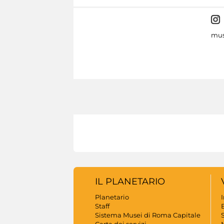
mus
IL PLANETARIO
Planetario
Staff
B
Sistema Musei di Roma Capitale
S
Carta dei servizi