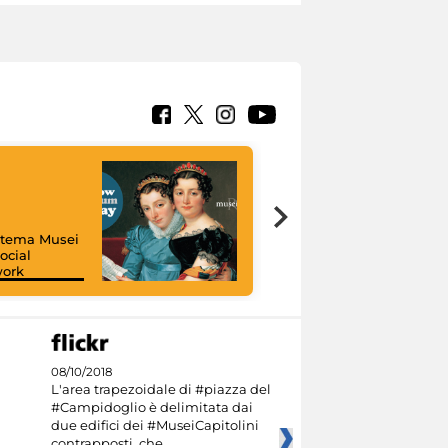
istema Musei
ocial
work
I like MiC
08/10/2018
L'area trapezoidale di #piazza del
#Campidoglio è delimitata dai
due edifici dei #MuseiCapitolini
contrapposti, che