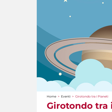
Home
>
Eventi
>
Girotondo tra i Pianeti
Tu sei qui
Girotondo tra 