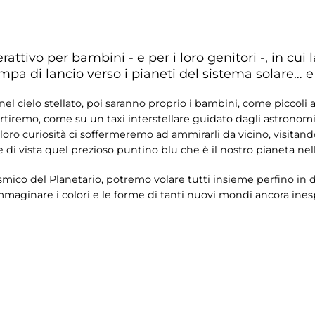
attivo per bambini - e per i loro genitori -, in cui 
a di lancio verso i pianeti del sistema solare… e 
l cielo stellato, poi saranno proprio i bambini, come piccoli ast
artiremo, come su un taxi interstellare guidato dagli astronomi 
a loro curiosità ci soffermeremo ad ammirarli da vicino, visita
di vista quel prezioso puntino blu che è il nostro pianeta nell
osmico del Planetario, potremo volare tutti insieme perfino in d
immaginare i colori e le forme di tanti nuovi mondi ancora ines