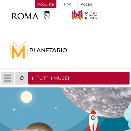
Acquista
Accedi
PLANETARIO
TUTTI I MUSEI