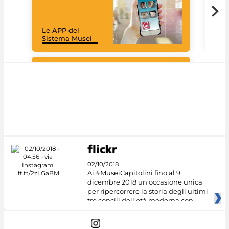
Cult
mus
rac
Le APP del
graz
Sistema Musei
tec
#DiscoverMiC
02/10/2018
Ai #MuseiCapitolini fino al 9
dicembre 2018 un’occasione unica
per ripercorrere la storia degli ultimi
tre concili dell’età moderna con