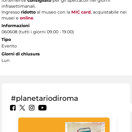
fortemente
consigliato
per gli spettacoli nei giorni
infrasettimanali.
Ingresso
ridotto
al museo con la
MIC card
, acquistabile nei
musei e
online
.
Informazioni
060608 (tutti i giorni 09.00 - 19.00)
Tipo
Evento
Giorni di chiusura
Lun
#planetariodiroma
Goo