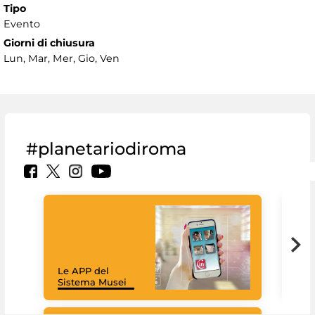
Tipo
Evento
Giorni di chiusura
Lun, Mar, Mer, Gio, Ven
#planetariodiroma
Goo
Cult
mus
rac
Le APP del
graz
Sistema Musei
tec