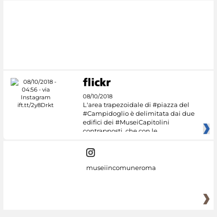
#DiscoverMiC
08/10/2018
L'area trapezoidale di #piazza del
#Campidoglio è delimitata dai due
edifici dei #MuseiCapitolini
contrapposti, che con le
museiincomuneroma