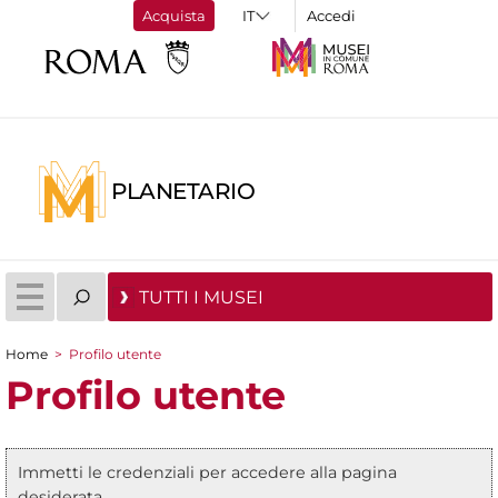
Acquista
Accedi
PLANETARIO
TUTTI I MUSEI
Home
>
Profilo utente
Tu sei qui
Profilo utente
Immetti le credenziali per accedere alla pagina
Messaggio di stato
desiderata.