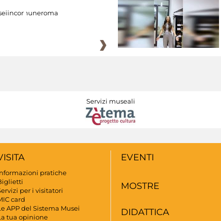
eiincomuneroma
Servizi museali
VISITA
EVENTI
Informazioni pratiche
iglietti
MOSTRE
ervizi per i visitatori
MIC card
Le APP del Sistema Musei
DIDATTICA
La tua opinione