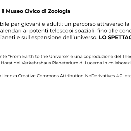
il Museo Civico di Zoologia
ile per giovani e adulti; un percorso attraverso la 
lendari ai potenti telescopi spaziali, fino alle con
pianeti e sull’espansione dell’universo.
LO
SPETTAC
amente “From Earth to the Universe” è una coproduzione del T
orat del Verkehrshaus Planetarium di Lucerna in collaborazio
to licenza Creative Commons Attribution-NoDerivatives 4.0 Inte