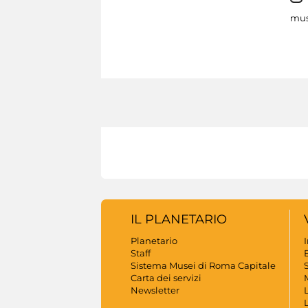
mus
IL PLANETARIO
Planetario
Staff
B
Sistema Musei di Roma Capitale
S
Carta dei servizi
Newsletter