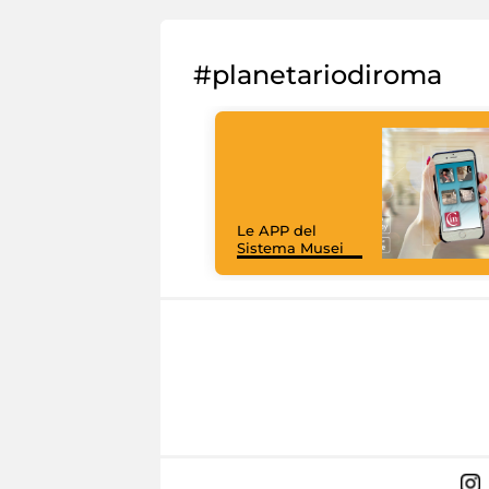
#planetariodiroma
Le APP del
Sistema Musei