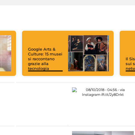
Google Arts &
Culture: 15 musei
si raccontano
Il S
grazie alla
sui s
tecnologia
net