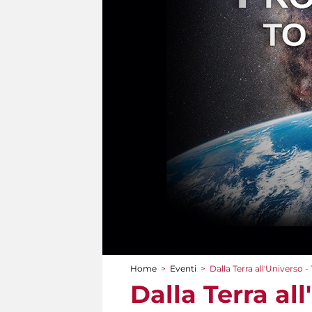
Home
>
Eventi
>
Dalla Terra all'Universo -
Tu sei qui
Dalla Terra all