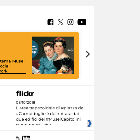
istema Musei
ocial
work
I like MiC
08/10/2018
L'area trapezoidale di #piazza del
#Campidoglio è delimitata dai
due edifici dei #MuseiCapitolini
contrapposti, che