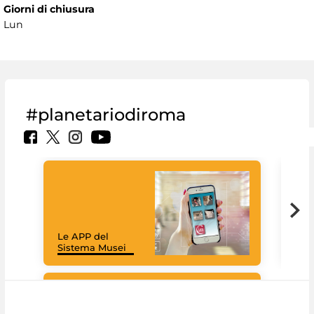
Giorni di chiusura
Lun
#planetariodiroma
Goo
Cult
mus
rac
Le APP del
graz
Sistema Musei
tec