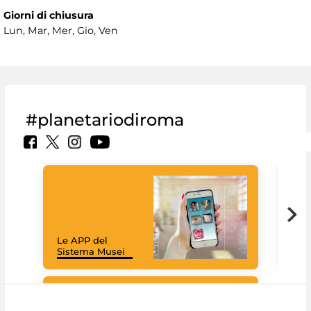
Giorni di chiusura
Lun, Mar, Mer, Gio, Ven
#planetariodiroma
Goo
Cult
mus
rac
Le APP del
graz
Sistema Musei
tec