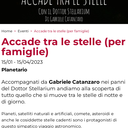
Home
>
Eventi
>
Accade tra le stelle (per famiglie)
Tu sei qui
Accade tra le stelle (per
famiglie)
15/01 - 15/04/2023
Planetario
Accompagnati da
Gabriele Catanzaro
nei panni
del Dottor Stellarium andiamo alla scoperta di
tutto quello che si muove tra le stelle di notte e
di giorno.
Pianeti, satelliti naturali e artificiali, comete, asteroidi e
anche le cosiddette stelle cadenti sono i protagonisti di
questo simpatico viaggio astronomico.