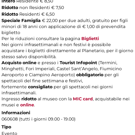
Intero
Residente € 8,50
Ridotto
non Residenti € 7,50
Ridotto
Residenti € 6,50
Speciale Famiglia
€ 22,00 per due adulti, gratuito per figli
minori di 18 anni con applicazione di € 1,00 di prevendita
biglietto
Per le riduzioni consultare la pagina
Biglietti
Nei giorni infrasettimanali e non festivi è possibile
acquistare i biglietti direttamente al Planetario, per il giorno
stesso salvo disponibilità.
Acquisto online
e presso i
Tourist Infopoint
(Termini,
Minghetti, Fori Imperiali, Castel Sant’Angelo, Fiumicino
Aeroporto e Ciampino Aeroporto)
obbligatorio
per gli
spettacoli del fine settimana e festivi,
fortemente
consigliato
per gli spettacoli nei giorni
infrasettimanali.
Ingresso
ridotto
al museo con la
MIC card
, acquistabile nei
musei e
online
.
Informazioni
060608 (tutti i giorni 09.00 - 19.00)
Tipo
Evento