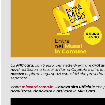
La
MIC card
, con 5 euro, permette di entrare
gratui
mesi
nel Sistema Musei di Roma Capitale e offre la
mostre
ospitate negli spazi espositivi che prevedon
separata.
Visita
miccard.roma.it
, il
nuovo sito ufficiale
che p
acquistare
,
rinnovare
o
attivare
la
MiC Card.