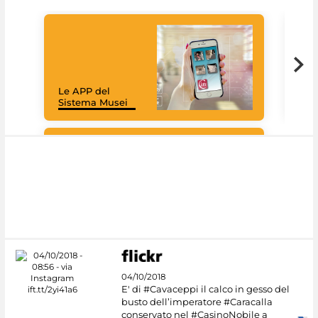
Goo
Cult
mus
rac
Le APP del
graz
Sistema Musei
tec
#DiscoverMiC
04/10/2018
E' di #Cavaceppi il calco in gesso del
busto dell’imperatore #Caracalla
conservato nel #CasinoNobile a