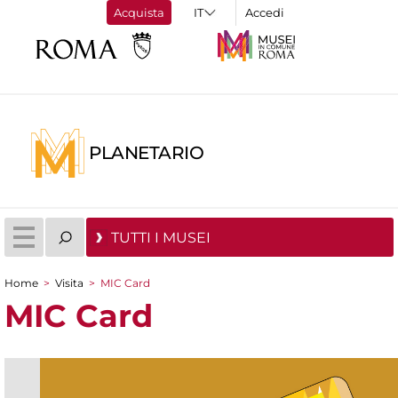
Acquista
Accedi
PLANETARIO
TUTTI I MUSEI
Home
>
Visita
>
MIC Card
Tu sei qui
MIC Card