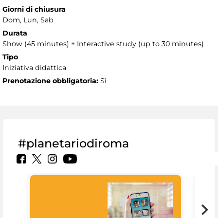
Giorni di chiusura
Dom, Lun, Sab
Durata
Show (45 minutes) + Interactive study (up to 30 minutes)
Tipo
Iniziativa didattica
Prenotazione obbligatoria:
Sì
#planetariodiroma
Goo
Cult
mus