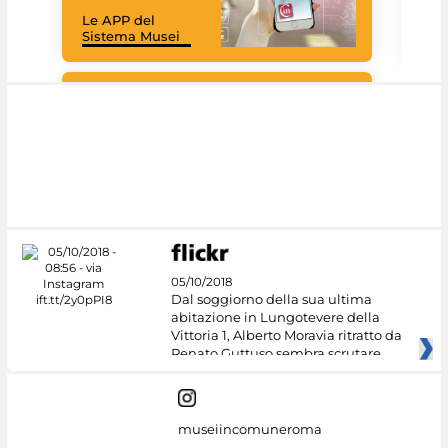
rac
Le APP del
graz
Sistema Musei
tec
#DiscoverMiC
05/10/2018
Dal soggiorno della sua ultima
abitazione in Lungotevere della
Vittoria 1, Alberto Moravia ritratto da
Renato Guttuso sembra scrutare
museiincomuneroma