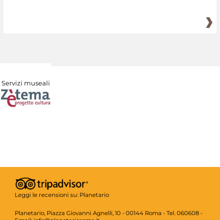
Servizi museali
Leggi le recensioni su:
Planetario
Planetario, Piazza Giovanni Agnelli, 10 - 00144 Roma - Tel. 060608 -