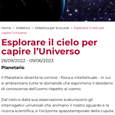
Home
>
Didattica
>
Didattica per le scuole
>
Esplorare il cielo per
Tu sei qui
capire l’Universo
Esplorare il cielo per
capire l’Universo
26/09/2022 - 09/06/2023
Planetario
Il Planetario diventa la cornice - fisica e intellettuale - in cui
si ambientano tutte le domande che esprimono il desiderio
di conoscenza dell’uomo rispetto al cosmo.
Dal cielo e dalla sua osservazione scaturiscono gli
interrogativi universali che animano il nostro sguardo e la
ricerca scientifica, e l’orizzonte spaziotemporale della cupola