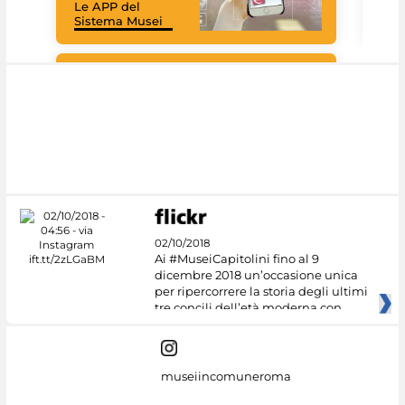
Le APP del
graz
Sistema Musei
tec
#DiscoverMiC
02/10/2018
Ai #MuseiCapitolini fino al 9
dicembre 2018 un’occasione unica
per ripercorrere la storia degli ultimi
tre concili dell’età moderna con
museiincomuneroma