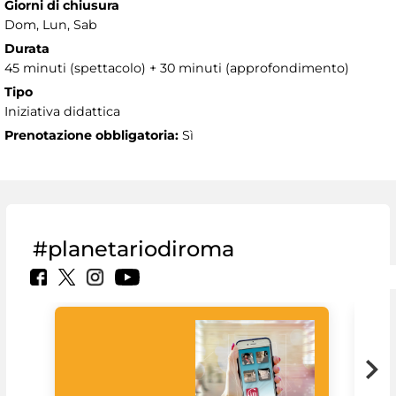
Giorni di chiusura
Dom, Lun, Sab
Durata
45 minuti (spettacolo) + 30 minuti (approfondimento)
Tipo
Iniziativa didattica
Prenotazione obbligatoria:
Sì
#planetariodiroma
Goo
Cult
mus
rac