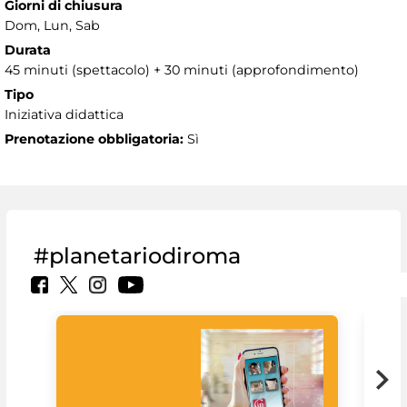
Giorni di chiusura
Dom, Lun, Sab
Durata
45 minuti (spettacolo) + 30 minuti (approfondimento)
Tipo
Iniziativa didattica
Prenotazione obbligatoria:
Sì
#planetariodiroma
Goo
Cult
mus
rac