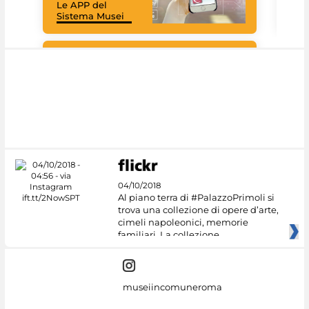
Le APP del
graz
Sistema Musei
tec
#DiscoverMiC
04/10/2018
Al piano terra di #PalazzoPrimoli si
trova una collezione di opere d’arte,
cimeli napoleonici, memorie
familiari. La collezione
museiincomuneroma