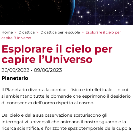
Home
>
Didattica
>
Didattica per le scuole
>
Esplorare il cielo per
Tu sei qui
capire l’Universo
Esplorare il cielo per
capire l’Universo
26/09/2022 - 09/06/2023
Planetario
Il Planetario diventa la cornice - fisica e intellettuale - in cui
si ambientano tutte le domande che esprimono il desiderio
di conoscenza dell’uomo rispetto al cosmo.
Dal cielo e dalla sua osservazione scaturiscono gli
interrogativi universali che animano il nostro sguardo e la
ricerca scientifica, e l’orizzonte spaziotemporale della cupola