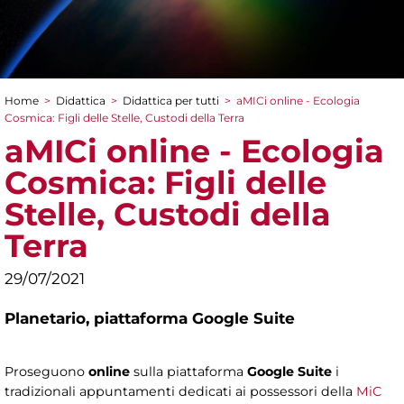
Home
>
Didattica
>
Didattica per tutti
>
aMICi online - Ecologia
Tu sei qui
Cosmica: Figli delle Stelle, Custodi della Terra
aMICi online - Ecologia
Cosmica: Figli delle
Stelle, Custodi della
Terra
29/07/2021
Planetario,
piattaforma Google Suite
Proseguono
online
sulla piattaforma
Google Suite
i
tradizionali appuntamenti dedicati ai possessori della
MiC