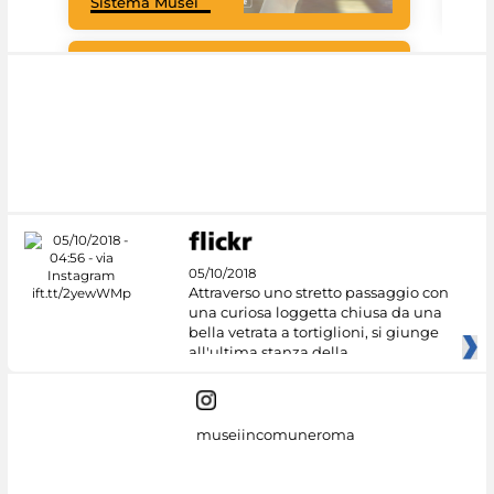
Sistema Musei
tec
#DiscoverMiC
05/10/2018
Attraverso uno stretto passaggio con
una curiosa loggetta chiusa da una
bella vetrata a tortiglioni, si giunge
all'ultima stanza della
museiincomuneroma