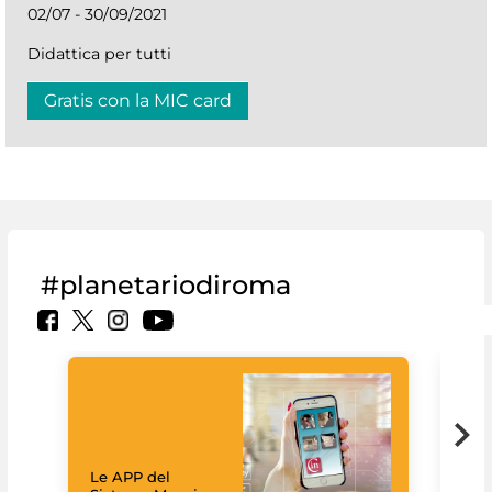
02/07 - 30/09/2021
Didattica per tutti
Gratis con la MIC card
#planetariodiroma
Goo
Cult
mus
rac
Le APP del
graz