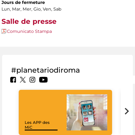
Jours de fermeture
Lun, Mar, Mer, Gio, Ven, Sab
Salle de presse
Comunicato Stampa
#planetariodiroma
Les APP des
Goo
MiC
Cul