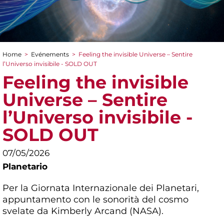
Home
>
Evénements
>
Feeling the invisible Universe – Sentire
You are here
l’Universo invisibile - SOLD OUT
Feeling the invisible
Universe – Sentire
l’Universo invisibile -
SOLD OUT
07/05/2026
Planetario
Per la Giornata Internazionale dei Planetari,
appuntamento con le sonorità del cosmo
svelate da Kimberly Arcand (NASA).