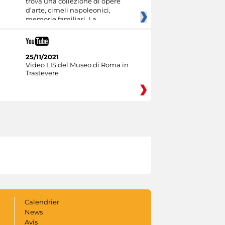
trova una collezione di opere
d’arte, cimeli napoleonici,
memorie familiari. La
25/11/2021
Video LIS del Museo di Roma in
Trastevere
Calendrier
News
Avis