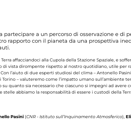
a partecipare a un percorso di osservazione e di pen
ostro rapporto con il pianeta da una prospettiva ined
auti.
rra affacciandoci alla Cupola della Stazione Spaziale, e sofferm
di vista dirompente rispetto al nostro quotidiano, utile per rac
Con l’aiuto di due esperti studiosi del clima – Antonello Pasini
 di Torino – valuteremo come l’impatto umano sull’ambiente terre
emo su quanto sia necessario che ciascuno si impegni ad avere 
lle stelle abbiamo la responsabilità di essere i custodi della Terr
ello Pasini
(
CNR - Istituto sull’Inquinamento Atmosferico
),
El