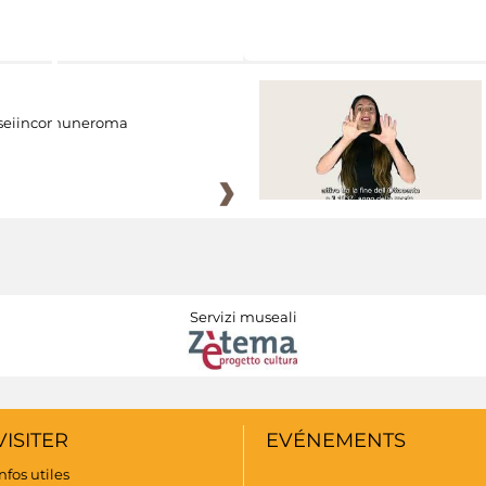
eiincomuneroma
Servizi museali
VISITER
EVÉNEMENTS
nfos utiles