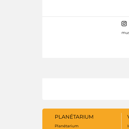
mus
PLANÉTARIUM
Planétarium
I