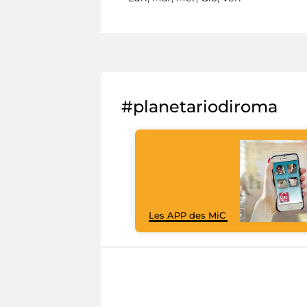
#planetariodiroma
Les APP des MiC