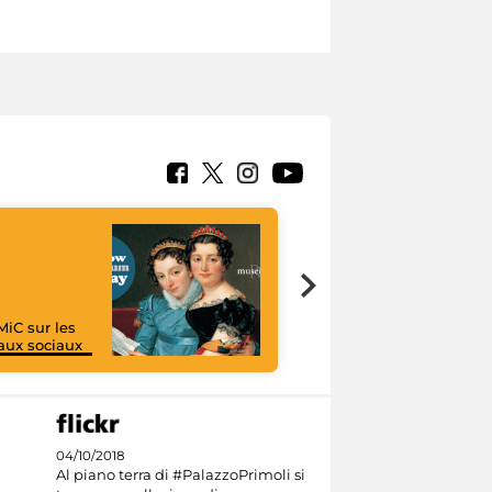
MiC sur les
aux sociaux
I like MiC
04/10/2018
Al piano terra di #PalazzoPrimoli si