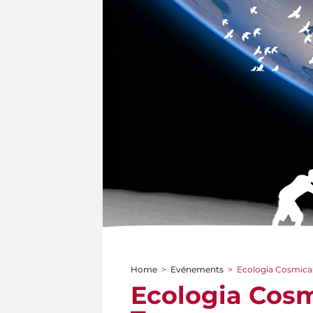
Home
>
Evénements
>
Ecologia Cosmica: F
You are here
Ecologia Cosmi