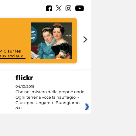
MiC sur les
aux sociaux
I like MiC
04/10/2018
Che nel mistero delle proprie onde
Ogni terrena voce fa naufragio. -
Giuseppe Ungaretti Buongiorno
dal