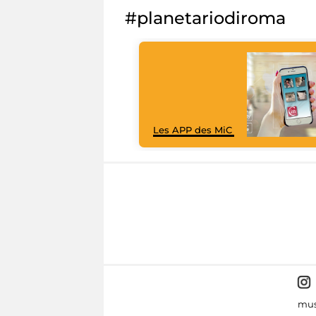
#planetariodiroma
Les APP des MiC
mus