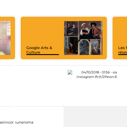
Google Arts &
Les 
Culture
rése
eiincomuneroma