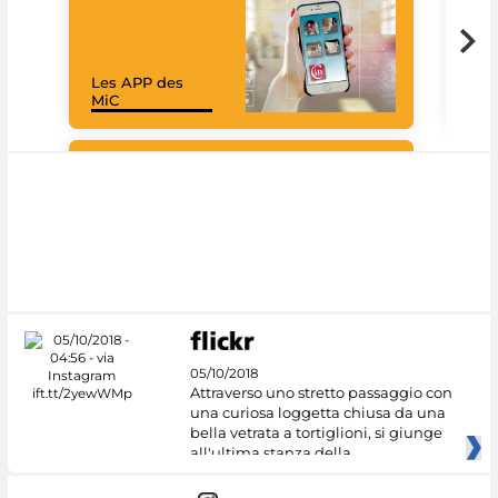
Les APP des
Goo
MiC
Cul
#DiscoverMiC
05/10/2018
Attraverso uno stretto passaggio con
una curiosa loggetta chiusa da una
bella vetrata a tortiglioni, si giunge
all'ultima stanza della