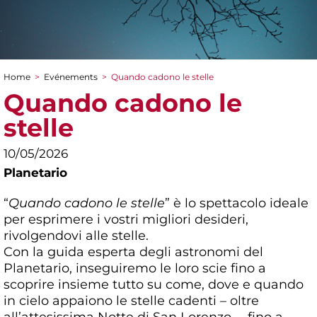
Home
>
Evénements
>
Quando cadono le stelle
You are here
Quando cadono le
stelle
10/05/2026
Planetario
“
Quando cadono le stelle
” è lo spettacolo ideale
per esprimere i vostri migliori desideri,
rivolgendovi alle stelle.
Con la guida esperta degli astronomi del
Planetario, inseguiremo le loro scie fino a
scoprire insieme tutto su come, dove e quando
in cielo appaiono le stelle cadenti – oltre
all’attesissima Notte di San Lorenzo –, fino a