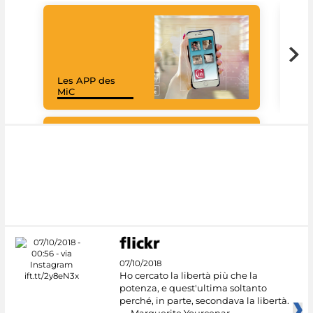
Les APP des
Goo
MiC
Cul
#DiscoverMiC
07/10/2018
Ho cercato la libertà più che la
potenza, e quest'ultima soltanto
perché, in parte, secondava la libertà.