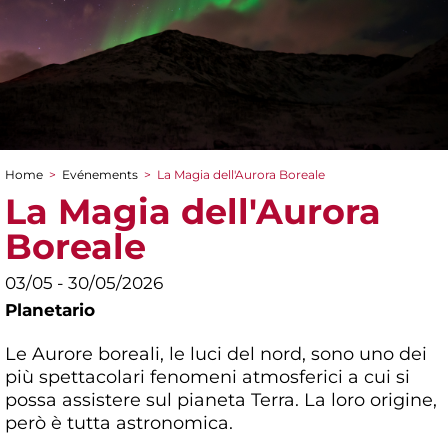
Home
>
Evénements
>
La Magia dell'Aurora Boreale
You are here
La Magia dell'Aurora
Boreale
03/05 - 30/05/2026
Planetario
Le Aurore boreali, le luci del nord, sono uno dei
più spettacolari fenomeni atmosferici a cui si
possa assistere sul pianeta Terra. La loro origine,
però è tutta astronomica.