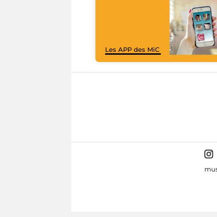
Les APP des MiC
mus