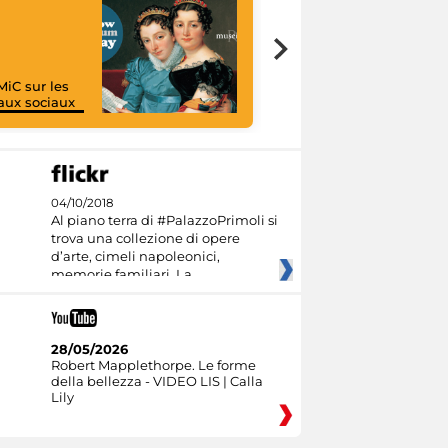
MiC sur les
aux sociaux
I like MiC
04/10/2018
Al piano terra di #PalazzoPrimoli si
trova una collezione di opere
d’arte, cimeli napoleonici,
memorie familiari. La
28/05/2026
Robert Mapplethorpe. Le forme
della bellezza - VIDEO LIS | Calla
Lily