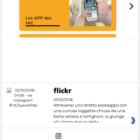
Les APP des
Goo
MiC
Cul
#DiscoverMiC
05/10/2018
Attraverso uno stretto passaggio con
una curiosa loggetta chiusa da una
bella vetrata a tortiglioni, si giunge
all'ultima stanza della