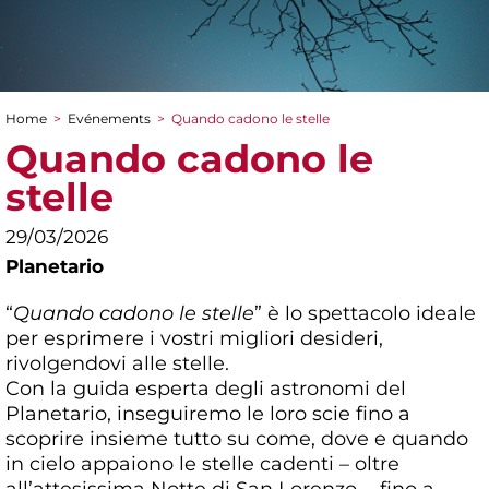
Home
>
Evénements
>
Quando cadono le stelle
You are here
Quando cadono le
stelle
29/03/2026
Planetario
“
Quando cadono le stelle
” è lo spettacolo ideale
per esprimere i vostri migliori desideri,
rivolgendovi alle stelle.
Con la guida esperta degli astronomi del
Planetario, inseguiremo le loro scie fino a
scoprire insieme tutto su come, dove e quando
in cielo appaiono le stelle cadenti – oltre
all’attesissima Notte di San Lorenzo -, fino a