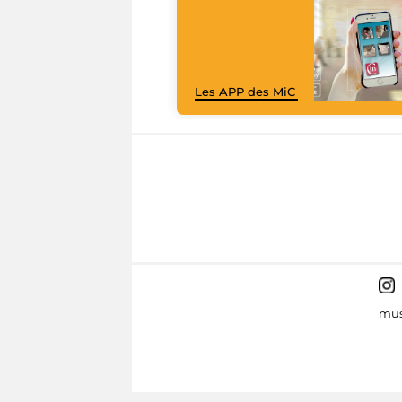
Les APP des MiC
mus