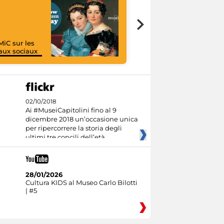
MiC sur les
aux sociaux
I like MiC
02/10/2018
Ai #MuseiCapitolini fino al 9
dicembre 2018 un’occasione unica
per ripercorrere la storia degli
ultimi tre concili dell’età
28/01/2026
Cultura KIDS al Museo Carlo Bilotti
| #5