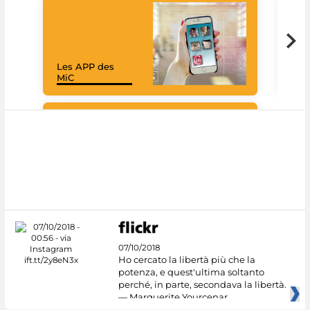
Les APP des
Goo
MiC
Cul
#DiscoverMiC
07/10/2018
Ho cercato la libertà più che la
potenza, e quest'ultima soltanto
perché, in parte, secondava la libertà.
— Marguerite Yourcenar