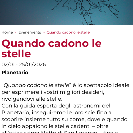
Home
>
Evénements
>
Quando cadono le stelle
You are here
Quando cadono le
stelle
02/01 - 25/01/2026
Planetario
“
Quando cadono le stelle
” è lo spettacolo ideale
per esprimere i vostri migliori desideri,
rivolgendovi alle stelle.
Con la guida esperta degli astronomi del
Planetario, inseguiremo le loro scie fino a
scoprire insieme tutto su come, dove e quando
in cielo appaiono le stelle cadenti – oltre
all’attesissima Notte di San Lorenzo -, fino a