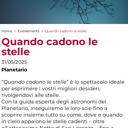
Home
>
Evénements
>
Quando cadono le stelle
You are here
Quando cadono le
stelle
31/05/2025
Planetario
“
Quando cadono le stelle
” è lo spettacolo ideale
per esprimere i vostri migliori desideri,
rivolgendovi alle stelle.
Con la guida esperta degli astronomi del
Planetario, inseguiremo le loro scie fino a
scoprire insieme tutto su come, dove e quando
in cielo appaiono le stelle cadenti – oltre
all’attesissima Notte di San Lorenzo -, fino a