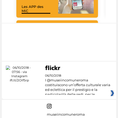
Les APP des
Goo
MiC
Cul
#DiscoverMiC
06/10/2018
I @museiincomuneroma
costituiscono un’offerta culturale varia
ed eclettica per il prestigio e la
particolarità delle sedi, per le
museiincomuneroma