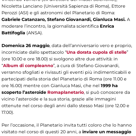
Nicoletta Lanciano (Università Sapienza di Roma), Ettore
Perozzi (ASI) e gli astronomi del Planetario di Roma:
Gabriele Catanzaro, Stefano Giovanardi, Gianluca Masi.
A
moderare l’incontro, la giornalista scientifica
Enrica
Battifoglia
(ANSA).
Domenica 26 maggio
, data dell’anniversario vero e proprio,
incorniciate dallo spettacolo “
Una dorata cupola di stelle
”
(ore 10.00 e ore 18.00) si svolgono altre due attività: in
“
Album di compleanno
”, a cura di Stefano Giovanardi,
verranno sfogliati e rivissuti gli eventi più indimenticabili e
partecipati della storia del Planetario di Roma (ore 11.00 e
ore 16.00) mentre con Gianluca Masi, che nel
1999 ha
scoperto l’asteroide
Romaplanetario
, si può conoscere da
vicino l’asteroide e la sua storia, grazie alle immagini
ottenute nel corso degli anni dallo stesso Masi (ore 12.00 e
17.00).
Per l’occasione, il Planetario invita tutti coloro che lo hanno
visitato nel corso di questi 20 anni, a
inviare un messaggio