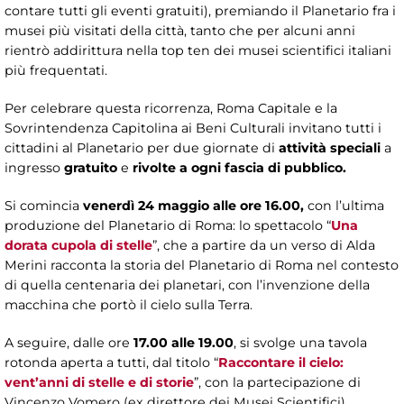
contare tutti gli eventi gratuiti), premiando il Planetario fra i
musei più visitati della città, tanto che per alcuni anni
rientrò addirittura nella top ten dei musei scientifici italiani
più frequentati.
Per celebrare questa ricorrenza, Roma Capitale e la
Sovrintendenza Capitolina ai Beni Culturali invitano tutti i
cittadini al Planetario per due giornate di
attività speciali
a
ingresso
gratuito
e
rivolte a ogni fascia di pubblico.
Si comincia
venerdì 24 maggio alle ore 16.00,
con l’ultima
produzione del Planetario di Roma: lo spettacolo “
Una
dorata cupola di stelle
”, che a partire da un verso di Alda
Merini racconta la storia del Planetario di Roma nel contesto
di quella centenaria dei planetari, con l’invenzione della
macchina che portò il cielo sulla Terra.
A seguire, dalle ore
17.00 alle 19.00
, si svolge una tavola
rotonda aperta a tutti, dal titolo “
Raccontare il cielo:
vent’anni di stelle e di storie
”, con la partecipazione di
Vincenzo Vomero (ex direttore dei Musei Scientifici),