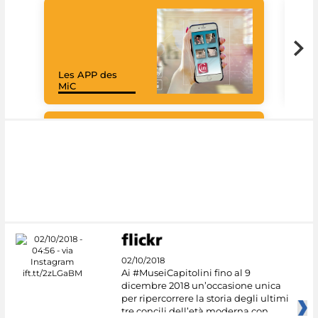
Les APP des
Goo
MiC
Cul
#DiscoverMiC
02/10/2018
Ai #MuseiCapitolini fino al 9
dicembre 2018 un’occasione unica
per ripercorrere la storia degli ultimi
tre concili dell’età moderna con