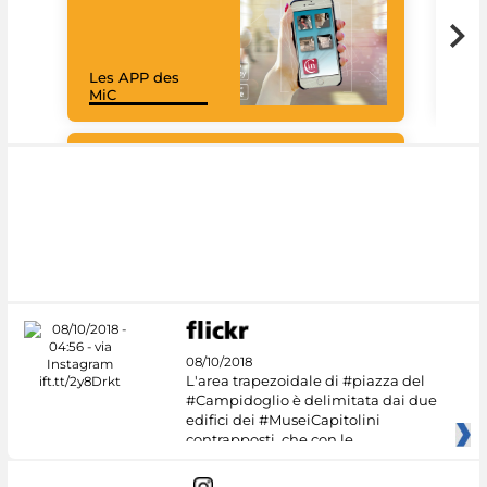
Les APP des
Goo
MiC
Cul
#DiscoverMiC
08/10/2018
L'area trapezoidale di #piazza del
#Campidoglio è delimitata dai due
edifici dei #MuseiCapitolini
contrapposti, che con le