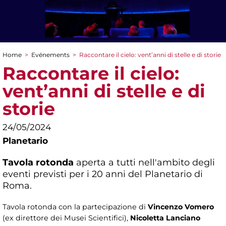
Home
>
Evénements
>
Raccontare il cielo: vent’anni di stelle e di storie
You are here
Raccontare il cielo:
vent’anni di stelle e di
storie
24/05/2024
Planetario
Tavola rotonda
aperta a tutti nell'ambito degli
eventi previsti per i 20 anni del Planetario di
Roma.
Tavola rotonda con la partecipazione di
Vincenzo Vomero
(ex direttore dei Musei Scientifici),
Nicoletta Lanciano