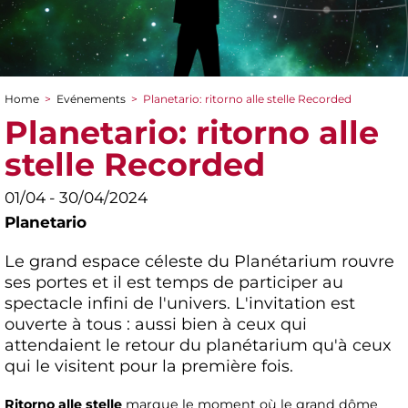
Home
>
Evénements
>
Planetario: ritorno alle stelle Recorded
You are here
Planetario: ritorno alle
stelle Recorded
01/04 - 30/04/2024
Planetario
Le grand espace céleste du Planétarium rouvre
ses portes et il est temps de participer au
spectacle infini de l'univers. L'invitation est
ouverte à tous : aussi bien à ceux qui
attendaient le retour du planétarium qu'à ceux
qui le visitent pour la première fois.
Ritorno alle stelle
marque le moment où le grand dôme