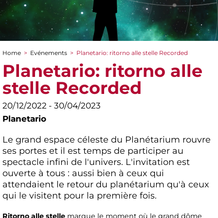
Home
>
Evénements
>
Planetario: ritorno alle stelle Recorded
You are here
Planetario: ritorno alle
stelle Recorded
20/12/2022 - 30/04/2023
Planetario
Le grand espace céleste du Planétarium rouvre
ses portes et il est temps de participer au
spectacle infini de l'univers. L'invitation est
ouverte à tous : aussi bien à ceux qui
attendaient le retour du planétarium qu'à ceux
qui le visitent pour la première fois.
Ritorno alle stelle
marque le moment où le grand dôme