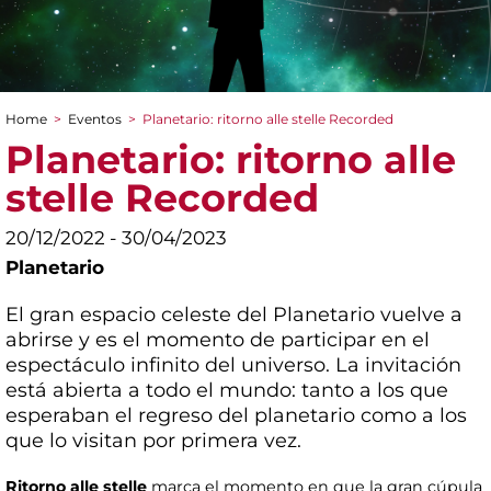
Home
>
Eventos
>
Planetario: ritorno alle stelle Recorded
You are here
Planetario: ritorno alle
stelle Recorded
20/12/2022 - 30/04/2023
Planetario
El gran espacio celeste del Planetario vuelve a
abrirse y es el momento de participar en el
espectáculo infinito del universo. La invitación
está abierta a todo el mundo: tanto a los que
esperaban el regreso del planetario como a los
que lo visitan por primera vez.
Ritorno alle stelle
marca el momento en que la gran cúpula