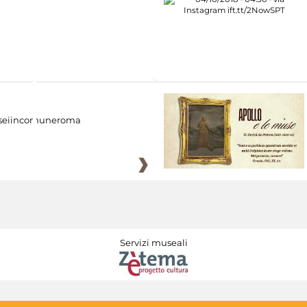
eiincomuneroma
Servizi museali