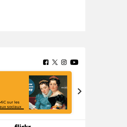
MiC sur les
aux sociaux
I like MiC