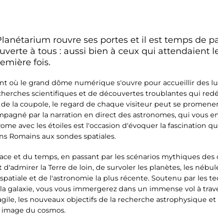
anétarium rouvre ses portes et il est temps de par
 ouverte à tous : aussi bien à ceux qui attendaient
remière fois.
où le grand dôme numérique s'ouvre pour accueillir des lum
recherches scientifiques et de découvertes troublantes qui redé
 de la coupole, le regard de chaque visiteur peut se promene
ompagné par la narration en direct des astronomes, qui vous
ome avec les étoiles est l'occasion d'évoquer la fascination qu
ciens Romains aux sondes spatiales.
pace et du temps, en passant par les scénarios mythiques des 
admirer la Terre de loin, de survoler les planètes, les nébuleu
 spatiale et de l'astronomie la plus récente. Soutenu par les te
e la galaxie, vous vous immergerez dans un immense vol à trav
agile, les nouveaux objectifs de la recherche astrophysique et 
e image du cosmos.