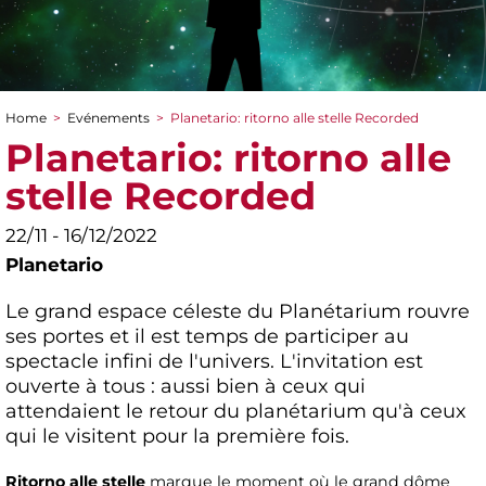
Home
>
Evénements
>
Planetario: ritorno alle stelle Recorded
You are here
Planetario: ritorno alle
stelle Recorded
22/11 - 16/12/2022
Planetario
Le grand espace céleste du Planétarium rouvre
ses portes et il est temps de participer au
spectacle infini de l'univers. L'invitation est
ouverte à tous : aussi bien à ceux qui
attendaient le retour du planétarium qu'à ceux
qui le visitent pour la première fois.
Ritorno alle stelle
marque le moment où le grand dôme