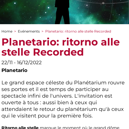
Home
>
Evénements
>
Planetario: ritorno alle stelle Recorded
You are here
Planetario: ritorno alle
stelle Recorded
22/11 - 16/12/2022
Planetario
Le grand espace céleste du Planétarium rouvre
ses portes et il est temps de participer au
spectacle infini de l'univers. L'invitation est
ouverte à tous : aussi bien à ceux qui
attendaient le retour du planétarium qu'à ceux
qui le visitent pour la première fois.
Ritorno alle stelle
marque le moment où le grand dôme