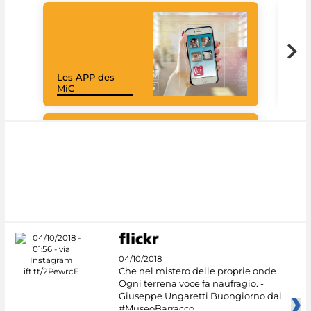
Les APP des
Goo
MiC
Cul
#DiscoverMiC
04/10/2018
Che nel mistero delle proprie onde
Ogni terrena voce fa naufragio. -
Giuseppe Ungaretti Buongiorno dal
#MuseoBarracco