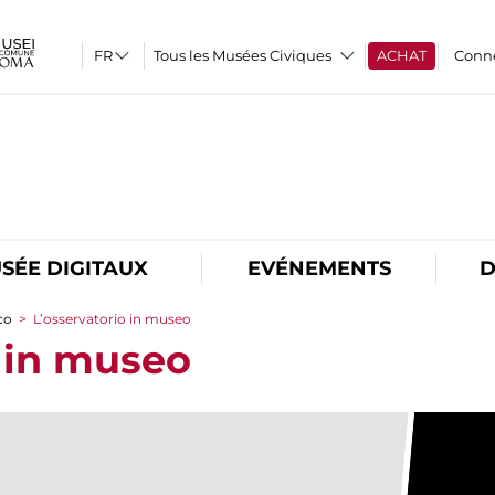
Tous les Musées Civiques
ACHAT
Conn
O
SÉE DIGITAUX
EVÉNEMENTS
D
co
>
L’osservatorio in museo
o in museo