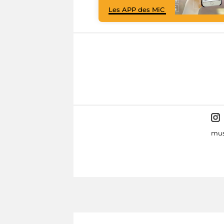
Les APP des MiC
mus