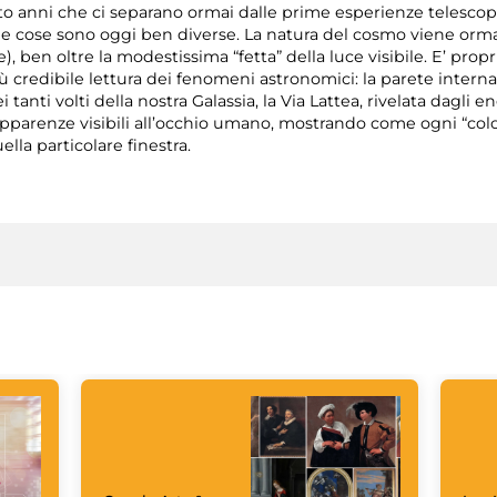
 anni che ci separano ormai dalle prime esperienze telescopic
e cose sono oggi ben diverse. La natura del cosmo viene ormai in
), ben oltre la modestissima “fetta” della luce visibile. E’ pro
ù credibile lettura dei fenomeni astronomici: la parete interna
i tanti volti della nostra Galassia, la Via Lattea, rivelata dagli
 apparenze visibili all’occhio umano, mostrando come ogni “color
la particolare finestra.