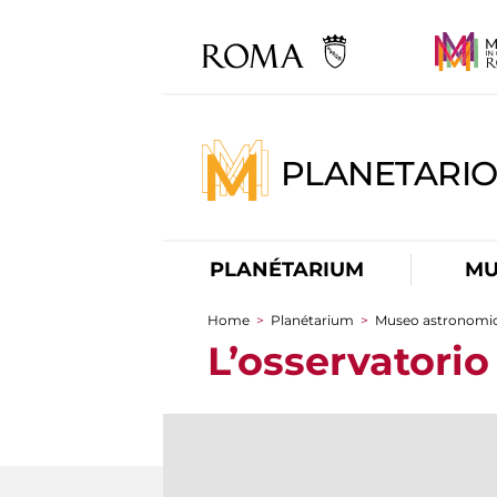
PLANETARI
PLANÉTARIUM
MU
Home
>
Planétarium
>
Museo astronomi
You are here
L’osservatori