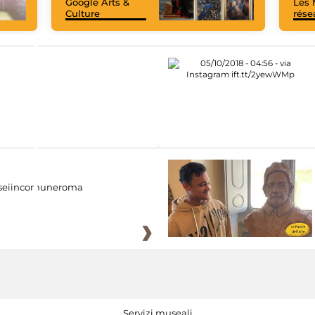
Google Arts &
Les 
Culture
rése
eiincomuneroma
Servizi museali