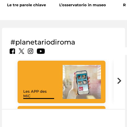
Le tre parole chiave
L’osservatorio in museo
R
#planetariodiroma
Les APP des
Goo
MiC
Cul