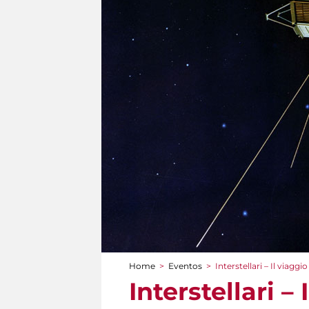
Home
>
Eventos
>
Interstellari – Il viagg
You are here
Interstellari 