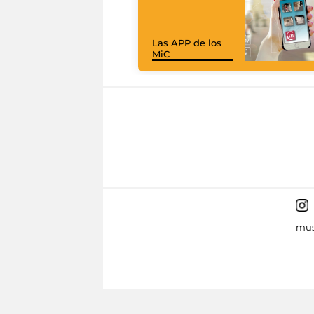
Las APP de los
MiC
mus