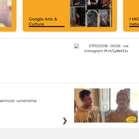
Google Arts &
I MiC
Culture
net
eiincomuneroma