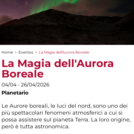
Home
>
Eventos
>
La Magia dell'Aurora Boreale
You are here
La Magia dell'Aurora
Boreale
04/04 - 26/04/2026
Planetario
Le Aurore boreali, le luci del nord, sono uno dei
più spettacolari fenomeni atmosferici a cui si
possa assistere sul pianeta Terra. La loro origine,
però è tutta astronomica.