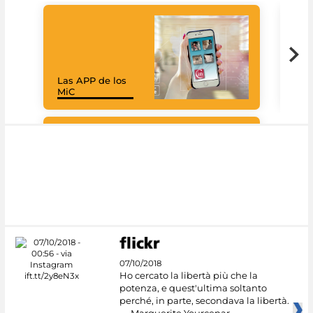
Las APP de los
Goo
MiC
Cul
#DiscoverMiC
07/10/2018
Ho cercato la libertà più che la
potenza, e quest'ultima soltanto
perché, in parte, secondava la libertà.