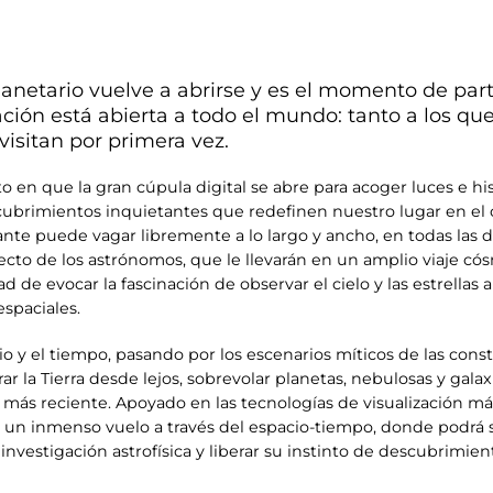
lanetario vuelve a abrirse y es el momento de part
itación está abierta a todo el mundo: tanto a los q
visitan por primera vez.
n que la gran cúpula digital se abre para acoger luces e hist
scubrimientos inquietantes que redefinen nuestro lugar en el 
tante puede vagar libremente a lo largo y ancho, en todas las 
cto de los astrónomos, que le llevarán en un amplio viaje có
d de evocar la fascinación de observar el cielo y las estrellas a 
spaciales.
cio y el tiempo, pasando por los escenarios míticos de las con
 la Tierra desde lejos, sobrevolar planetas, nebulosas y galaxia
a más reciente. Apoyado en las tecnologías de visualización má
 un inmenso vuelo a través del espacio-tiempo, donde podrá se
a investigación astrofísica y liberar su instinto de descubrim