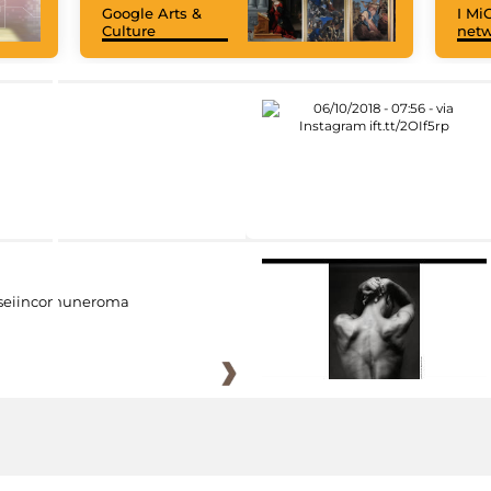
Google Arts &
I MiC
Culture
net
eiincomuneroma