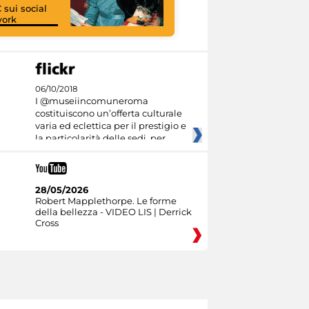
 sui social
work
I like MiC
06/10/2018
I @museiincomuneroma
costituiscono un’offerta culturale
varia ed eclettica per il prestigio e
la particolarità delle sedi, per
28/05/2026
Robert Mapplethorpe. Le forme
della bellezza - VIDEO LIS | Derrick
Cross