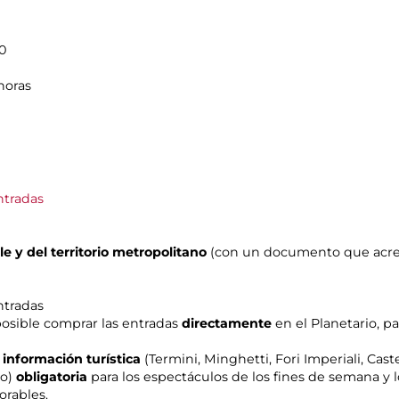
00
 horas
ntradas
 y del territorio metropolitano
(con un documento que acredi
ntradas
 posible comprar las entradas
directamente
en el Planetario, p
 información turística
(Termini, Minghetti, Fori Imperiali, Cas
no)
obligatoria
para los espectáculos de los fines de semana y l
orables.