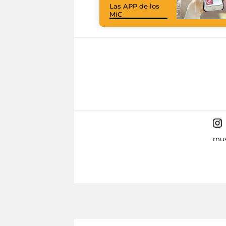
Las APP de los
MiC
mus