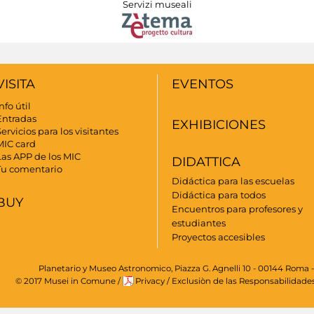
Servizi museali
VISITA
EVENTOS
nfo útil
Entradas
EXHIBICIONES
ervicios para los visitantes
MIC card
Las APP de los MIC
DIDATTICA
Tu comentario
Didáctica para las escuelas
Didáctica para todos
BUY
Encuentros para profesores y
estudiantes
Proyectos accesibles
Planetario y Museo Astronomico, Piazza G. Agnelli 10 - 00144 Roma -
© 2017 Musei in Comune
/
Privacy
/
Exclusiòn de las Responsabilidade