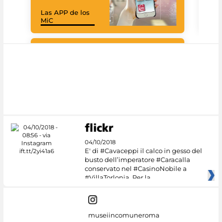
Las APP de los
Goo
MiC
Cul
#DiscoverMiC
04/10/2018
E' di #Cavaceppi il calco in gesso del
busto dell’imperatore #Caracalla
conservato nel #CasinoNobile a
#VillaTorlonia. Per la
museiincomuneroma