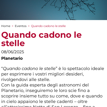
Home
>
Eventos
>
Quando cadono le stelle
You are here
Quando cadono le
stelle
08/06/2025
Planetario
“
Quando cadono le stelle
” è lo spettacolo ideale
per esprimere i vostri migliori desideri,
rivolgendovi alle stelle.
Con la guida esperta degli astronomi del
Planetario, inseguiremo le loro scie fino a
scoprire insieme tutto su come, dove e quando
in cielo appaiono le stelle cadenti – oltre
all’attesissima Notte di San Lorenzo -, fino a