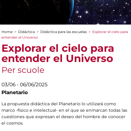
Home
>
Didáctica
>
Didáctica para las escuelas
>
Explorar el cielo para
You are here
entender el Universo
Explorar el cielo para
entender el Universo
Per scuole
03/06 - 06/06/2025
Planetario
La propuesta didáctica del Planetario lo utilizará como
marco -físico e intelectual- en el que se enmarcan todas las
cuestiones que expresan el deseo del hombre de conocer
el cosmos.