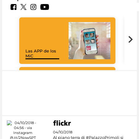
Las APP de los
Goo
MiC
Cul
#DiscoverMiC
04/10/2018
Al piano terra di #PalazzoPrimoli si