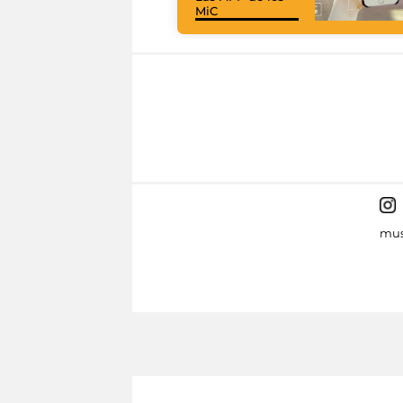
MiC
mus