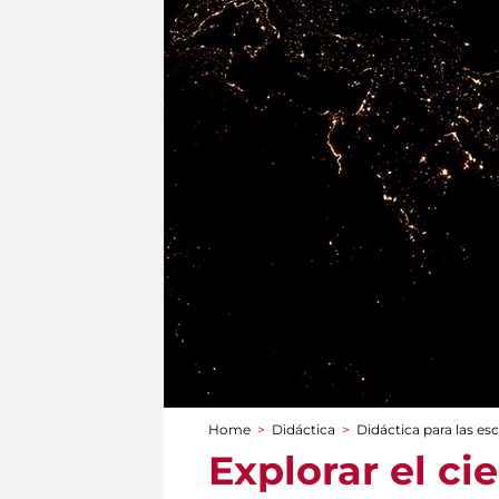
Home
>
Didáctica
>
Didáctica para las es
You are here
Explorar el ci