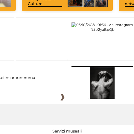
Culture
net
eiincomuneroma
Servizi museali