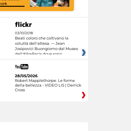
work
I like MiC
03/10/2018
Beati coloro che coltivano la
voluttà dell'attesa. — Jean
Josipovici Buongiorno dal Museo
dell'#AraPacis dove sono
28/05/2026
Robert Mapplethorpe. Le forme
della bellezza - VIDEO LIS | Derrick
Cross