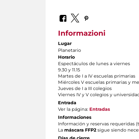
Informazioni
Lugar
Planetario
Horario
Espectáculos de lunes a viernes
9.30 y 11.15
Martes de I a IV escuelas primarias
Miércoles V escuelas primarias y m
Jueves de I a III colegios
Viernes IV y V colegios y universida
Entrada
Ver la página:
Entradas
Informaciones
Información y reservas requeridas (t
La
máscara FFP2
sigue siendo neces
Días de cierre