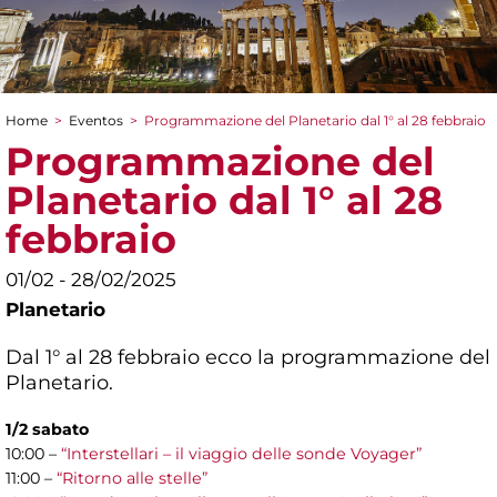
Home
>
Eventos
>
Programmazione del Planetario dal 1° al 28 febbraio
You are here
Programmazione del
Planetario dal 1° al 28
febbraio
01/02 - 28/02/2025
Planetario
Dal 1° al 28 febbraio ecco la programmazione del
Planetario.
1/2 sabato
10:00 –
“Interstellari – il viaggio delle sonde Voyager”
11:00 –
“Ritorno alle stelle”